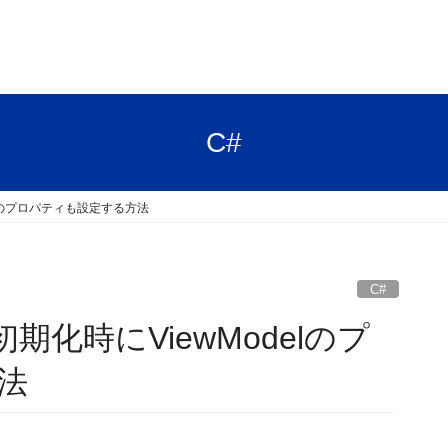
C#
odelのプロパティも設定する方法
C#
ol初期化時にViewModelのプ
法