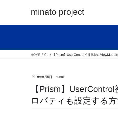
コ
ナ
ン
ビ
minato project
テ
ゲ
ン
ー
ツ
シ
へ
ョ
ス
ン
キ
に
ッ
移
HOME
C#
【Prism】UserControl初期化時にViewM
プ
動
2019年9月5日
minato
【Prism】UserContr
ロパティも設定する方