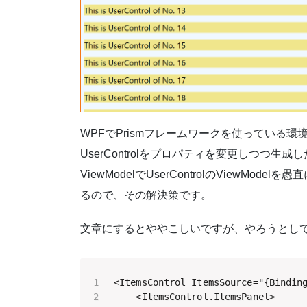
WPFでPrismフレームワークを使っている環境で
UserControlをプロパティを変更しつつ生
ViewModelでUserControlのViewM
るので、その解決策です。
文章にするとややこしいですが、やろうとし
<ItemsControl ItemsSource="{Binding
    <ItemsControl.ItemsPanel>
