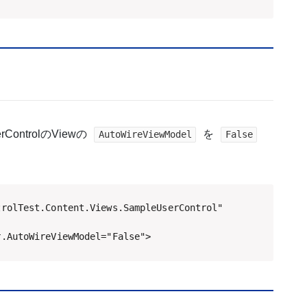
ntrolのViewの
を
AutoWireViewModel
False
rolTest.Content.Views.SampleUserControl"

r.AutoWireViewModel="False">