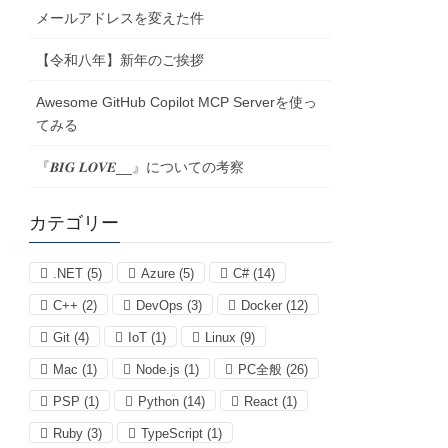
メールアドレスを変えた件
【令和八年】新年のご挨拶
Awesome GitHub Copilot MCP Serverを使っ
てみる
『𝑩𝑰𝑮 𝑳𝑶𝑽𝑬__』についての考察
カテゴリー
.NET
(5)
Azure
(5)
C#
(14)
C++
(2)
DevOps
(3)
Docker
(12)
Git
(4)
IoT
(1)
Linux
(9)
Mac
(1)
Node.js
(1)
PC全般
(26)
PSP
(1)
Python
(14)
React
(1)
Ruby
(3)
TypeScript
(1)