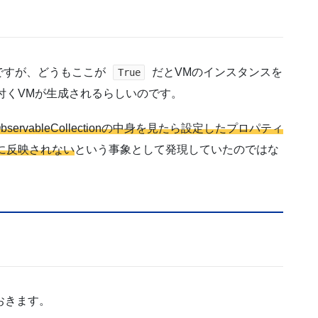
ですが、どうもここが
だとVMのインスタンスを
True
紐付くVMが生成されるらしいのです。
rvableCollectionの中身を見たら設定したプロパティ
に反映されない
という事象として発現していたのではな
おきます。