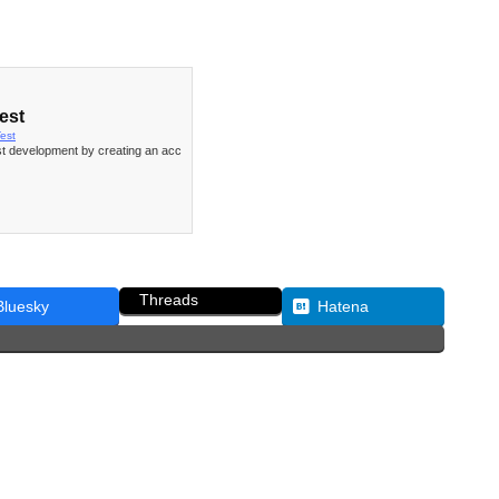
est
est
st development by creating an acc
Threads
Bluesky
Hatena