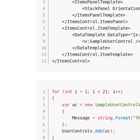
        <ItemsPanelTemplate>

            <StackPanel Orientation
        </ItemsPanelTemplate>

    </ItemsControl.ItemsPanel>

    <ItemsControl.ItemTemplate>

        <DataTemplate DataType="{x:
            <v:SampleUserControl />
        </DataTemplate>

    </ItemsControl.ItemTemplate>

</ItemsControl>
for
(
int
 i 
=
1
;
 i 
<
21
;
 i
++
)
{
var
 uc 
=
new
SampleUserControl
{
        Message 
=
string
.
Format
(
"T
}
;
    UserControls
.
Add
(
uc
)
;
}