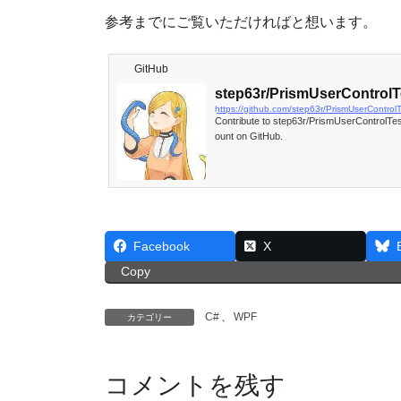
参考までにご覧いただければと想います。
GitHub
step63r/PrismUserControlT
https://github.com/step63r/PrismUserControlT
Contribute to step63r/PrismUserControlTe
ount on GitHub.
Facebook
X
Copy
C#
、
WPF
カテゴリー
コメントを残す