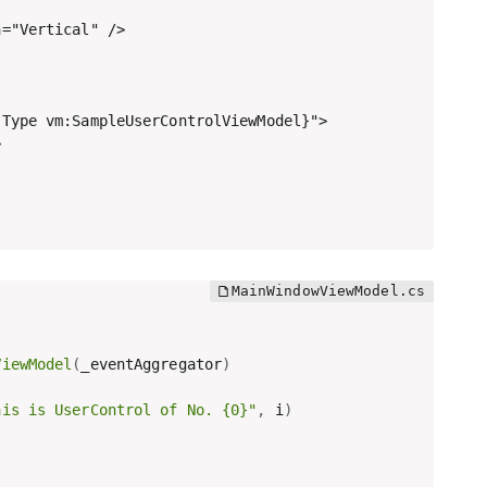
="Vertical" />

Type vm:SampleUserControlViewModel}">



ViewModel
(
_eventAggregator
)
his is UserControl of No. {0}"
,
 i
)