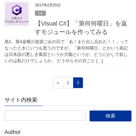
2017年2月25日
C#
【Visual C#】「第何何曜日」を返
すモジュールを作ってみる
第2、第4金曜が資源ごみの日で「あ！また出し忘れた！！」って
なったときにいつも思うのですが、「第何何曜日」とかいう表記
は日本語の悪しき風習というか欠陥というか、どうにかして欲し
いのは私だけでしょうか。 どうやらその月ごと […]
投
固
固
«
1
2
稿
定
定
ペ
ペ
の
サイト内検索
ー
ー
ペ
ジ
ジ
ー
ジ
Author
送