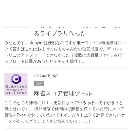
2019年7月15日
C#
C#からJupyter APIにアクセスでき
るライブラリ作った
みなとです。 Jupyterは便利なのですが唯一ファイル転送機能につ
いて言えばこれはおまけのおもちゃみたいな完成度で、ディレク
トリごとアップロードできなかったり複数の大容量ファイルのア
ップロードに難があったりそもそも操作 […]
2017年8月16日
C#
麻雀スコア管理ツール
ここのところ律儀に月１回更新になっているっぽいですがきっと
気のせいです。 海外研修で仲間内で麻雀を打っていた時にスコア
管理をExcelでやっていたのですが、どうも上手く計算できないケ
ースがあってどうしようかと悩んでいまし […]