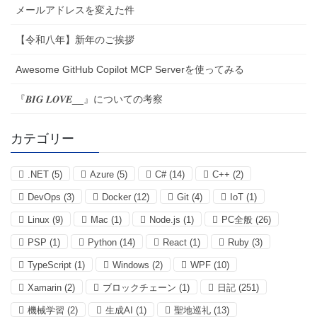
メールアドレスを変えた件
【令和八年】新年のご挨拶
Awesome GitHub Copilot MCP Serverを使ってみる
『𝑩𝑰𝑮 𝑳𝑶𝑽𝑬__』についての考察
カテゴリー
.NET
(5)
Azure
(5)
C#
(14)
C++
(2)
DevOps
(3)
Docker
(12)
Git
(4)
IoT
(1)
Linux
(9)
Mac
(1)
Node.js
(1)
PC全般
(26)
PSP
(1)
Python
(14)
React
(1)
Ruby
(3)
TypeScript
(1)
Windows
(2)
WPF
(10)
Xamarin
(2)
ブロックチェーン
(1)
日記
(251)
機械学習
(2)
生成AI
(1)
聖地巡礼
(13)