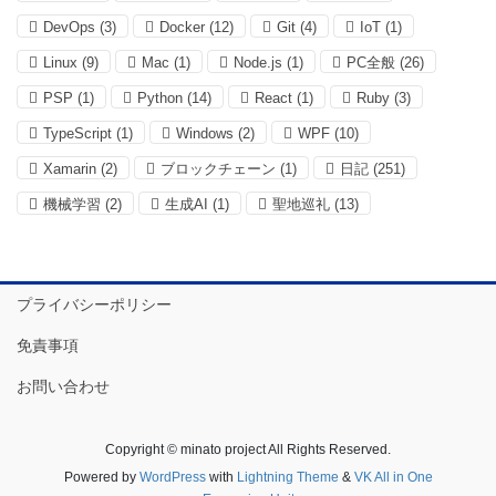
DevOps
(3)
Docker
(12)
Git
(4)
IoT
(1)
Linux
(9)
Mac
(1)
Node.js
(1)
PC全般
(26)
PSP
(1)
Python
(14)
React
(1)
Ruby
(3)
TypeScript
(1)
Windows
(2)
WPF
(10)
Xamarin
(2)
ブロックチェーン
(1)
日記
(251)
機械学習
(2)
生成AI
(1)
聖地巡礼
(13)
プライバシーポリシー
免責事項
お問い合わせ
Copyright © minato project All Rights Reserved.
Powered by
WordPress
with
Lightning Theme
&
VK All in One