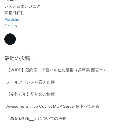
システムエンジニア
京都府在住
Portfolio
GitHub
最近の投稿
【WJPP】最終回・涼宮ハルヒの憂鬱（兵庫県 西宮市）
メールアドレスを変えた件
【令和八年】新年のご挨拶
Awesome GitHub Copilot MCP Serverを使ってみる
『𝑩𝑰𝑮 𝑳𝑶𝑽𝑬__』についての考察