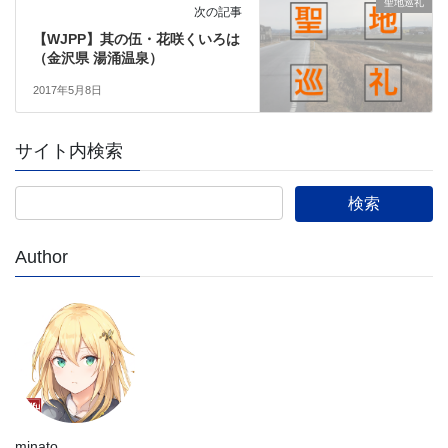
聖地巡礼
次の記事
【WJPP】其の伍・花咲くいろは
（金沢県 湯涌温泉）
2017年5月8日
サイト内検索
Author
minato