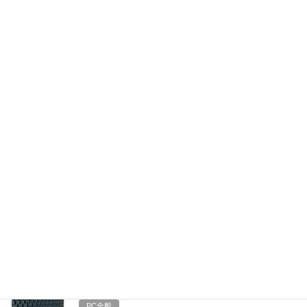
2019年11月5日
PC全般
PC環境を変えてみた
みなとです。最近どうも開発のモチベーションが上がらずダラダ
ラと頭文字Dを観る毎日が続いています。多分季節の変わり目のせ
いだ（適当） さて、ここ1ヶ月ほどで自宅のPC環境を結構変えた
ので今回はそちらをご紹介したく思います。 […]
2019年4月12日
PC全般
Chromium版Edgeを使ってみた
今週の頭に新しいEdgeの開発者リリースがありました。興味があ
ったので早速ダウンロードして使ってみることに。 元々IEやEdge
は全くと言っていいほど使わないタチの私がなぜここまで食いつ
いたかというと、この新しいEdge […]
2018年10月28日
PC全般