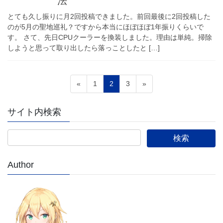
法
とても久し振りに月2回投稿できました。前回最後に2回投稿した
のが5月の聖地巡礼？ですから本当にほぼほぼ1年振りくらいで
す。 さて、先日CPUクーラーを換装しました。理由は単純。掃除
しようと思って取り出したら落っことしたと […]
投
固
固
固
«
1
2
3
»
稿
定
定
定
ペ
ペ
ペ
の
サイト内検索
ー
ー
ー
ペ
ジ
ジ
ジ
ー
ジ
Author
送
り