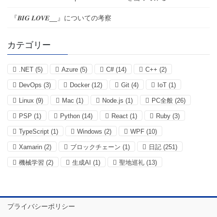
『𝑩𝑰𝑮 𝑳𝑶𝑽𝑬__』についての考察
カテゴリー
.NET
(5)
Azure
(5)
C#
(14)
C++
(2)
DevOps
(3)
Docker
(12)
Git
(4)
IoT
(1)
Linux
(9)
Mac
(1)
Node.js
(1)
PC全般
(26)
PSP
(1)
Python
(14)
React
(1)
Ruby
(3)
TypeScript
(1)
Windows
(2)
WPF
(10)
Xamarin
(2)
ブロックチェーン
(1)
日記
(251)
機械学習
(2)
生成AI
(1)
聖地巡礼
(13)
プライバシーポリシー