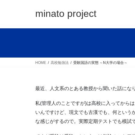
コ
ナ
ン
ビ
minato project
テ
ゲ
ン
ー
ツ
シ
へ
ョ
ス
ン
キ
に
ッ
移
HOME
高校勉強法
受験国語の実態 ～N大学の場合～
プ
動
最近、人文系のとある教授から聞いた話にな
私(管理人のことですが)は高校に入ってから
いんですけど、現文でも古漢でも、何という
な感じがするので。実際定期テストでも模試