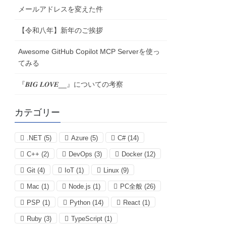
メールアドレスを変えた件
【令和八年】新年のご挨拶
Awesome GitHub Copilot MCP Serverを使っ
てみる
『𝑩𝑰𝑮 𝑳𝑶𝑽𝑬__』についての考察
カテゴリー
.NET
(5)
Azure
(5)
C#
(14)
C++
(2)
DevOps
(3)
Docker
(12)
Git
(4)
IoT
(1)
Linux
(9)
Mac
(1)
Node.js
(1)
PC全般
(26)
PSP
(1)
Python
(14)
React
(1)
Ruby
(3)
TypeScript
(1)