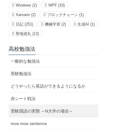
Windows
(2)
WPF
(10)
Xamarin
(2)
ブロックチェーン
(1)
日記
(251)
機械学習
(2)
生成AI
(1)
聖地巡礼
(13)
高校勉強法
一般的な勉強法
受験勉強法
どうやったら英語ができるようになるか
赤シート戦法
受験国語の実態 ～N大学の場合～
moe moe sentence